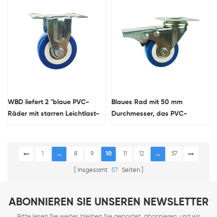
Bremsen
WBD liefert 2 "blaue PVC-
Blaues Rad mit 50 mm
Räder mit starren Leichtlast-
Durchmesser, das PVC-
Lenkrollen
Leichtrollenlieferant verriegelt
China
1
...
8
9
10
11
12
...
57
Insgesamt
57
Seiten
ABONNIEREN SIE UNSEREN NEWSLETTER
Bitte lesen Sie weiter, bleiben Sie gepostet, abonnieren, und wir