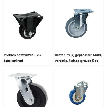
Hochtemperatur-Phenol-
Hersteller China
Funktionsrolle
leichtes schwarzes PVC-
Bester Preis, gepresster Stahl,
Starrlenkrad
verzinkt, kleines graues Rad,
TPR-Material, 3-Zoll-
Industrierolle, China-Rollen