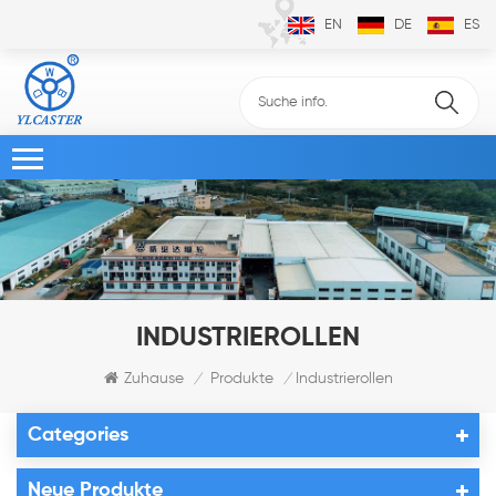
EN
DE
ES
INDUSTRIEROLLEN
Zuhause
Produkte
Industrierollen
/
/
Categories
Neue Produkte