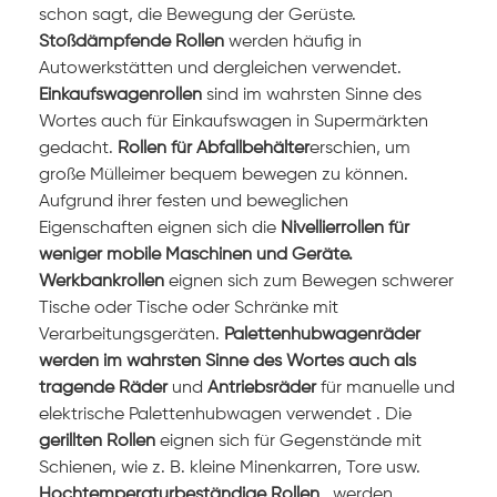
schon sagt, die Bewegung der Gerüste.
Stoßdämpfende Rollen
werden häufig in
Autowerkstätten und dergleichen verwendet.
Einkaufswagenrollen
sind im wahrsten Sinne des
Wortes auch für Einkaufswagen in Supermärkten
gedacht.
Rollen für Abfallbehälter
erschien, um
große Mülleimer bequem bewegen zu können.
Aufgrund ihrer festen und beweglichen
Eigenschaften
eignen sich die
Nivellierrollen für
weniger mobile Maschinen und Geräte.
Werkbankrollen
eignen sich zum Bewegen schwerer
Tische oder Tische oder Schränke mit
Verarbeitungsgeräten.
Palettenhubwagenräder
werden im wahrsten Sinne des Wortes auch als
tragende Räder
und
Antriebsräder
für manuelle und
elektrische Palettenhubwagen
verwendet .
Die
gerillten Rollen
eignen sich für Gegenstände mit
Schienen, wie z. B. kleine Minenkarren, Tore usw.
Hochtemperaturbeständige Rollen
, werden