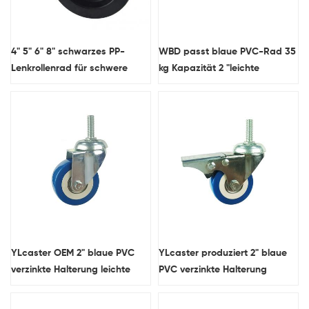
4" 5" 6" 8" schwarzes PP-
WBD passt blaue PVC-Rad 35
Lenkrollenrad für schwere
kg Kapazität 2 "leichte
Beanspruchung im
Bolzenlochrollen an
Großhandel
YLcaster OEM 2" blaue PVC
YLcaster produziert 2" blaue
verzinkte Halterung leichte
PVC verzinkte Halterung
M10x25mm
leichte M10x25mm
Gewindestangenrollen
Gewindestangenrollen mit