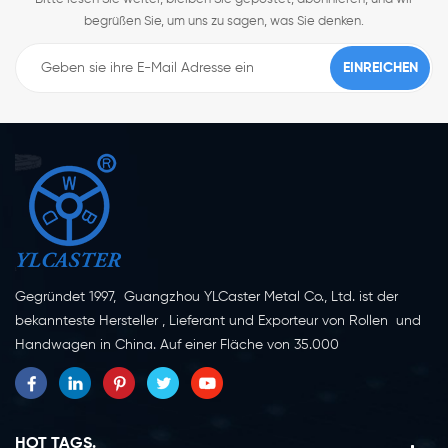
begrüßen Sie, um uns zu sagen, was Sie denken.
Gegründet 1997, Guangzhou YLCaster Metal Co., Ltd. ist der
bekannteste Hersteller , Lieferant und Exporteur von Rollen und
Handwagen in China. Auf einer Fläche von 35.000
Quadratmetern in der Stadt Yangjiang in der Provinz
Guangdong mit mehr als 20 Experten und etwa 150 Mitarbeitern,
die sich mit Innovation, Kreation und Produktion beschäftigen.
Als professioneller Hersteller von Lenkrollen seit mehr als 20
HOT TAGS.