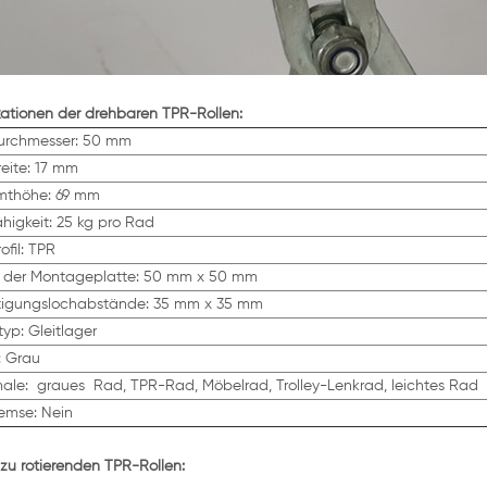
kationen der drehbaren TPR-Rollen:
rchmesser: 50 mm
eite: 17 mm
thöhe: 69 mm
higkeit: 25 kg pro Rad
fil: TPR
 der Montageplatte: 50 mm x
50
mm
tigungslochabstände: 35 mm x 35 mm
typ: Gleitlager
: Grau
male:
graues
Rad, TPR-Rad, Möbelrad, Trolley-Lenkrad, leichtes Rad
remse: Nein
 zu rotierenden TPR-Rollen: