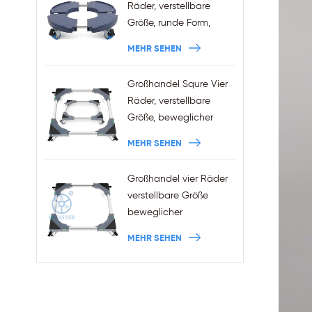
Räder, verstellbare
Größe, runde Form,
Pflanzenständer, 440
MEHR SEHEN
Pfund Kapazität
Großhandel Squre Vier
Räder, verstellbare
Größe, beweglicher
Kühlschrankständer mit
MEHR SEHEN
Bremsen
Großhandel vier Räder
verstellbare Größe
beweglicher
Waschmaschinensockel
MEHR SEHEN
mit Bremsen