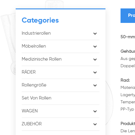
Pro
Categories
Industrierollen
50-mm-
Möbelrollen
Gehäus
Aus gep
Medizinische Rollen
Doppel
RÄDER
Rad:
Rollengröße
Materia
Lagerty
Set Von Rollen
Temper
PP-Typ 
WAGEN
ZUBEHÖR
Produk
Die Len