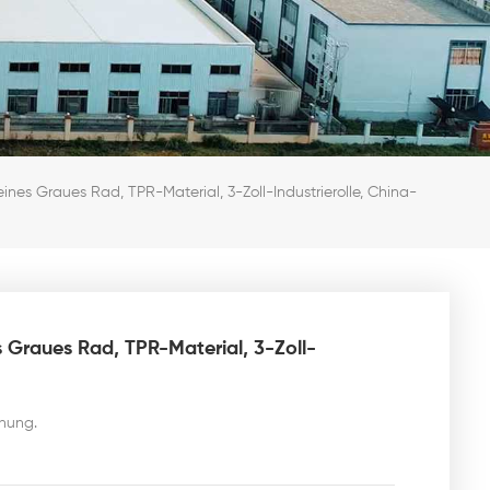
leines Graues Rad, TPR-Material, 3-Zoll-Industrierolle, China-
es Graues Rad, TPR-Material, 3-Zoll-
chung.