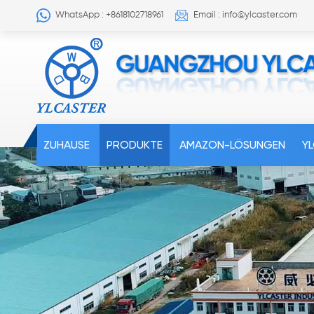
WhatsApp : +8618102718961
Email : info@ylcaster.com
ZUHAUSE
PRODUKTE
AMAZON-LÖSUNGEN
Y