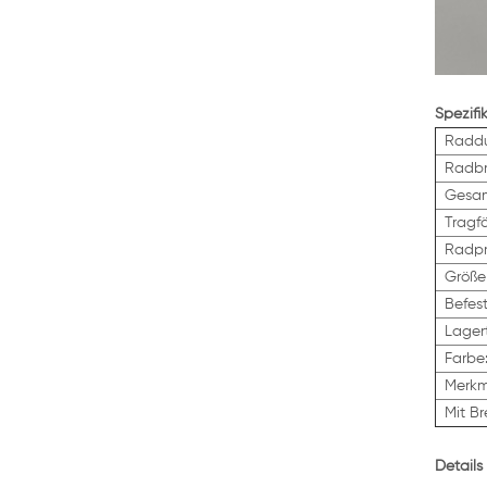
Spezifi
Raddu
Radbr
Gesam
Tragfä
Radpro
Größe
Befes
Lager
Farbe
Merk
Mit B
Details