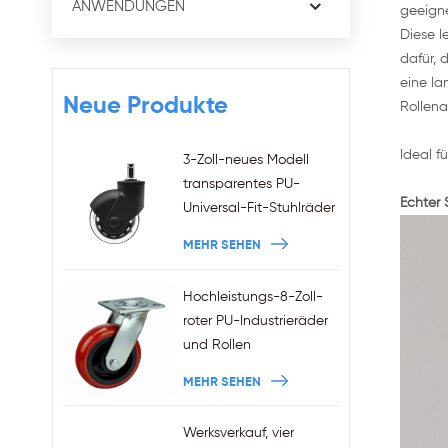
ANWENDUNGEN
geeigne
Diese l
dafür, 
eine la
Neue Produkte
Rollena
Ideal f
3-Zoll-neues Modell
transparentes PU-
Echter 
Universal-Fit-Stuhlräder
11x22mm Griffringschaft
MEHR SEHEN
Plug-in-Bürostuhlrollen
Großhandel
Hochleistungs-8-Zoll-
roter PU-Industrieräder
und Rollen
MEHR SEHEN
Werksverkauf, vier