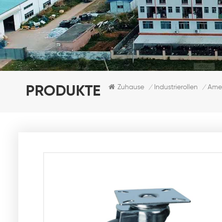
Zuhause
Industrierollen
Amer
PRODUKTE
/
/