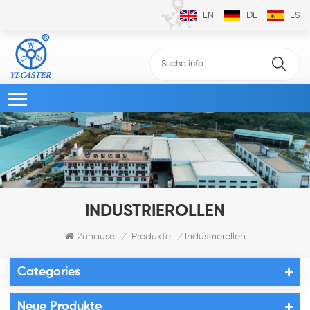
EN
DE
ES
INDUSTRIEROLLEN
Zuhause
Produkte
Industrierollen
/
/
Categories
Neue Produkte