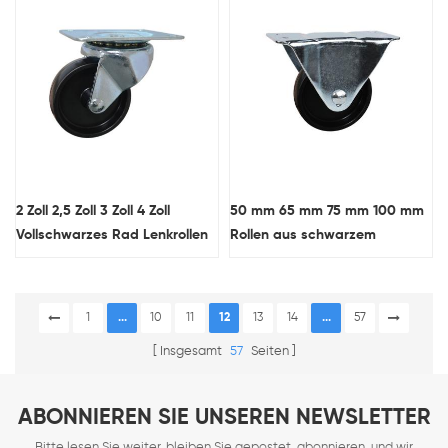
2 Zoll 2,5 Zoll 3 Zoll 4 Zoll
50 mm 65 mm 75 mm 100 mm
Vollschwarzes Rad Lenkrollen
Rollen aus schwarzem
aus Kunststoff mit niedrigem
Kunststoff mit starrer Platte
Profil OEM
und niedrigem Profil für
Maschinen
1
...
10
11
12
13
14
...
57
Insgesamt
57
Seiten
ABONNIEREN SIE UNSEREN NEWSLETTER
Bitte lesen Sie weiter, bleiben Sie gepostet, abonnieren, und wir