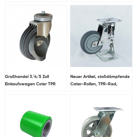
PP-Kernrad-Gleitlagerrolle
Rollenlager, Rollen
Großhandel 3/4/5 Zoll
Neuer Artikel, stoßdämpfende
Einkaufswagen Cster TPR
Cater-Rollen, TPR-Rad,
Material Hohe Tragfähigkeit
Kugellager, Doppelfedern,
Funktionsräder
verchromte Halterung,
funktionale Lenkrolle