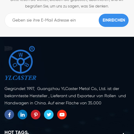
begrüßen Sie, um uns zu sagen, was Sie denken.
Gegründet 1997, Guangzhou YLCaster Metal Co., Ltd. ist der
bekannteste Hersteller , Lieferant und Exporteur von Rollen und
Handwagen in China. Auf einer Fläche von 35.000
Quadratmetern in der Stadt Yangjiang in der Provinz
Guangdong mit mehr als 20 Experten und etwa 150 Mitarbeitern,
die sich mit Innovation, Kreation und Produktion beschäftigen.
Als professioneller Hersteller von Lenkrollen seit mehr als 20
HOT TAGS.