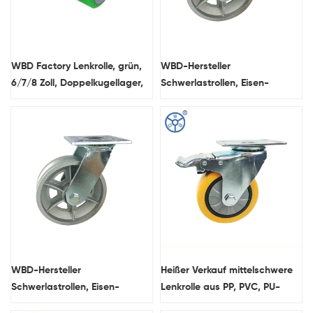
WBD Factory Lenkrolle, grün,
WBD-Hersteller
6/7/8 Zoll, Doppelkugellager,
Schwerlastrollen, Eisen-
PU-Gusseisenkern,
Schwerlastrolle, Silberne
hochwertiges
Doppelkugellauf-
Handpalettenrad
Schwenkkopf-Schwerlastrolle
WBD-Hersteller
Heißer Verkauf mittelschwere
Schwerlastrollen, Eisen-
Lenkrolle aus PP, PVC, PU-
Schwerlastrolle, Silberne
Gummi, Präzisions-