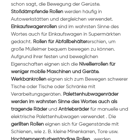
schon sagt, die Bewegung der Gerüste.
Stoßdämpfende Rollen
werden häufig in
Autowerkstätten und dergleichen verwendet.
Einkaufswagenrollen
sind im wahrsten Sinne des
Wortes auch für Einkaufswagen in Supermärkten
gedacht.
Rollen für Abfallbehälter
erschien, um
große Mülleimer bequem bewegen zu können.
Aufgrund ihrer festen und beweglichen
Eigenschaften
eignen sich die
Nivellierrollen für
weniger mobile Maschinen und Geräte.
Werkbankrollen
eignen sich zum Bewegen schwerer
Tische oder Tische oder Schränke mit
Verarbeitungsgeräten.
Palettenhubwagenräder
werden im wahrsten Sinne des Wortes auch als
tragende Räder
und
Antriebsräder
für manuelle und
elektrische Palettenhubwagen
verwendet .
Die
gerillten Rollen
eignen sich für Gegenstände mit
Schienen, wie z. B. kleine Minenkarren, Tore usw.
Hochtemperaturbeständige Rollen
, werden