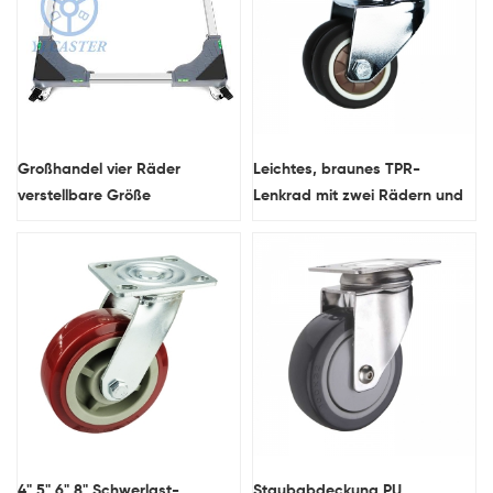
Großhandel vier Räder
Leichtes, braunes TPR-
verstellbare Größe
Lenkrad mit zwei Rädern und
beweglicher
Bremse
Waschmaschinensockel mit
Bremsen
4" 5" 6" 8" Schwerlast-
Staubabdeckung PU