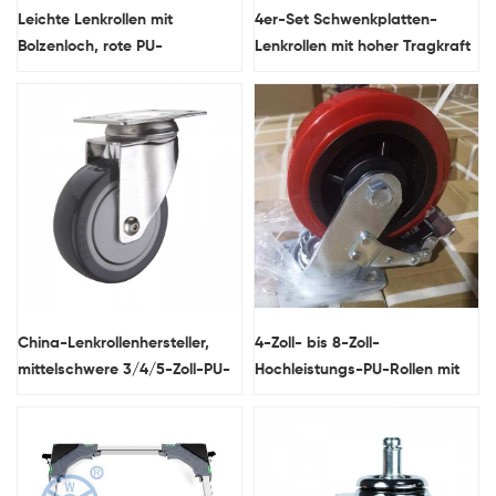
Leichte Lenkrollen mit
4er-Set Schwenkplatten-
Bolzenloch, rote PU-
Lenkrollen mit hoher Tragkraft
Industrielenkrollen
und niedrigem Profil, robuste
Schwenkrollen aus Nylon
China-Lenkrollenhersteller,
4-Zoll- bis 8-Zoll-
mittelschwere 3/4/5-Zoll-PU-
Hochleistungs-PU-Rollen mit
Rollenlager, ausgefallene
Kunststoffkern und drehbaren
Möbelrollen
Polyurethan-
Industriewagenrädern