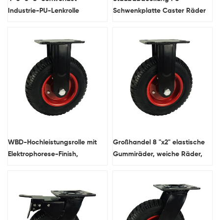
Industrie-PU-Lenkrolle
Schwenkplatte Caster Räder
WBD-Hochleistungsrolle mit
Großhandel 8 "x2" elastische
Elektrophorese-Finish,
Gummiräder, weiche Räder,
Gummistahlkern, rotes
starre Plattengummirollen,
Industrierad mit geschweißter
strapazierfähig China
Konstruktion aus massivem
Stahl