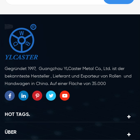
Gegründet 1997, Guangzhou YLCaster Metal Co., Ltd. ist der
bekannteste Hersteller , Lieferant und Exporteur von Rollen und
Handwagen in China. Auf einer Fläche von 35.000
Quadratmetern in der Stadt Yangjiang in der Provinz
Guangdong mit mehr als 20 Experten und etwa 150 Mitarbeitern,
die sich mit Innovation, Kreation und Produktion beschäftigen.
Als professioneller Hersteller von Lenkrollen seit mehr als 20
HOT TAGS.
Jahren ist unser Unternehmen auf die Erforschung, Konstruktion,
Herstellung und den Export von Lenkrollen spezialisiert. Derzeit
ÜBER
lassen sich unsere Produkte in zwei Hauptkategorien einteilen,