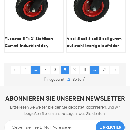
YLcaster 5 "x 2" Stahlkern-
4 zoll 5 zoll 6 zoll 8 zoll gummi
Gummi-Industrieräder,
auf stahl knorrige laufräder
schwenkbare, feststellbare
schwenkplatte schwere
Gummirollen, strapazierfähig
gummirollen großhandel china
1
...
7
8
9
10
11
...
72
Insgesamt
72
Seiten
ABONNIEREN SIE UNSEREN NEWSLETTER
Bitte lesen Sie weiter, bleiben Sie gepostet, abonnieren, und wir
begrüßen Sie, um uns zu sagen, was Sie denken.