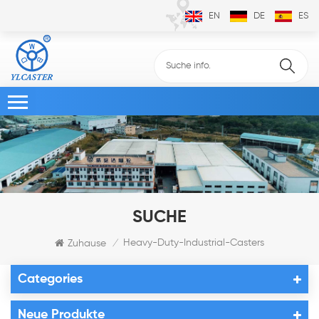
EN
DE
ES
SUCHE
Heavy-Duty-Industrial-Casters
Zuhause
/
Categories
Neue Produkte