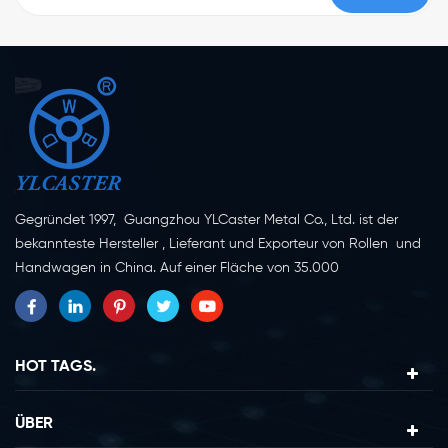
Gegründet 1997, Guangzhou YLCaster Metal Co., Ltd. ist der
bekannteste Hersteller , Lieferant und Exporteur von Rollen und
Handwagen in China. Auf einer Fläche von 35.000
Quadratmetern in der Stadt Yangjiang in der Provinz
Guangdong mit mehr als 20 Experten und etwa 150 Mitarbeitern,
die sich mit Innovation, Kreation und Produktion beschäftigen.
Als professioneller Hersteller von Lenkrollen seit mehr als 20
HOT TAGS.
Jahren ist unser Unternehmen auf die Erforschung, Konstruktion,
Herstellung und den Export von Lenkrollen spezialisiert. Derzeit
ÜBER
lassen sich unsere Produkte in zwei Hauptkategorien einteilen,