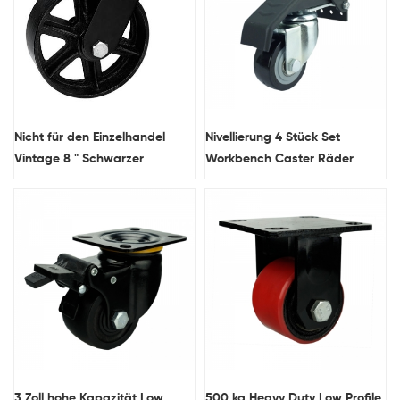
Nicht für den Einzelhandel
Nivellierung 4 Stück Set
Vintage 8 " Schwarzer
Workbench Caster Räder
Gusseisen-
Schwenkzahnkasten und
Räder nur Großhandel
3 Zoll hohe Kapazität Low
500 kg Heavy Duty Low Profile