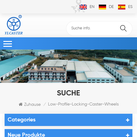
EN
DE
ES
SUCHE
Low-Profile-Locking-Caster-Wheels
Zuhause
/
Categories
Neue Produkte