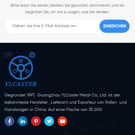
Bitte lesen Sie weiter, bleiben Sie gepostet, abonnieren, und wir
begrüßen Sie, um uns zu sagen, was Sie denken.
Gegründet 1997, Guangzhou YLCaster Metal Co., Ltd. ist der
bekannteste Hersteller , Lieferant und Exporteur von Rollen und
Handwagen in China. Auf einer Fläche von 35.000
Quadratmetern in der Stadt Yangjiang in der Provinz
Guangdong mit mehr als 20 Experten und etwa 150 Mitarbeitern,
die sich mit Innovation, Kreation und Produktion beschäftigen.