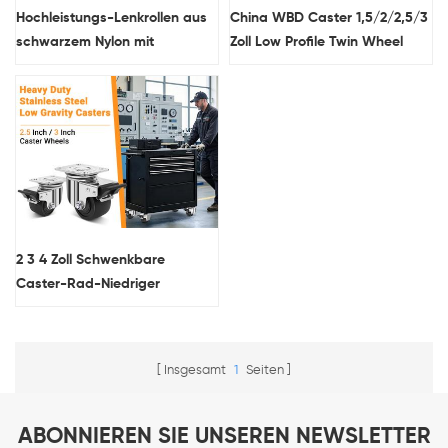
Hochleistungs-Lenkrollen aus
China WBD Caster 1,5/2/2,5/3
schwarzem Nylon mit
Zoll Low Profile Twin Wheel
niedrigem Profil
Nylon-Material Gleitlager-Rolle
mit Elektrophorese-Finish
2 3 4 Zoll Schwenkbare
Caster-Rad-Niedriger
Schwerpunkt-Entwurf
Schwarze industrielle Casters
mit Schlössern
Insgesamt
1
Seiten
ABONNIEREN SIE UNSEREN NEWSLETTER