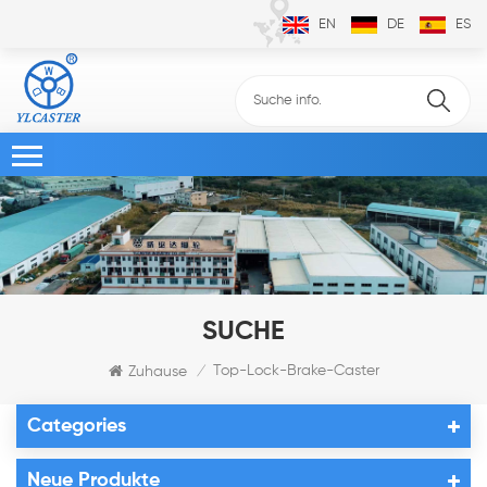
EN
DE
ES
SUCHE
Top-Lock-Brake-Caster
Zuhause
/
Categories
Neue Produkte