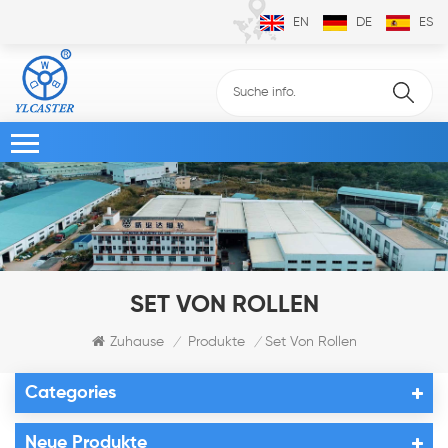
EN
DE
ES
SET VON ROLLEN
Zuhause
Produkte
Set Von Rollen
/
/
Categories
Neue Produkte