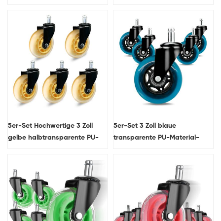
TPR-Oberplatte, drehbares
braun, leichte TPR-Lenkrollen
Doppelkugellager-Lenkrad mit
mit Bremse
Bremse
5er-Set Hochwertige 3 Zoll
5er-Set 3 Zoll blaue
gelbe halbtransparente PU-
transparente PU-Material-
Material-Lenkrollen für
Lenkrollen für Möbel für
Bürostühle
Bürostühle