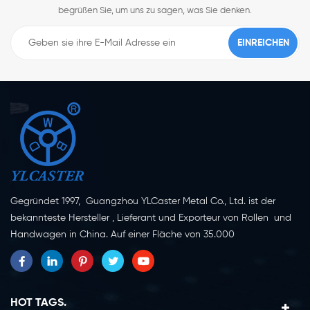
begrüßen Sie, um uns zu sagen, was Sie denken.
Gegründet 1997, Guangzhou YLCaster Metal Co., Ltd. ist der
bekannteste Hersteller , Lieferant und Exporteur von Rollen und
Handwagen in China. Auf einer Fläche von 35.000
Quadratmetern in der Stadt Yangjiang in der Provinz
Guangdong mit mehr als 20 Experten und etwa 150 Mitarbeitern,
die sich mit Innovation, Kreation und Produktion beschäftigen.
Als professioneller Hersteller von Lenkrollen seit mehr als 20
HOT TAGS.