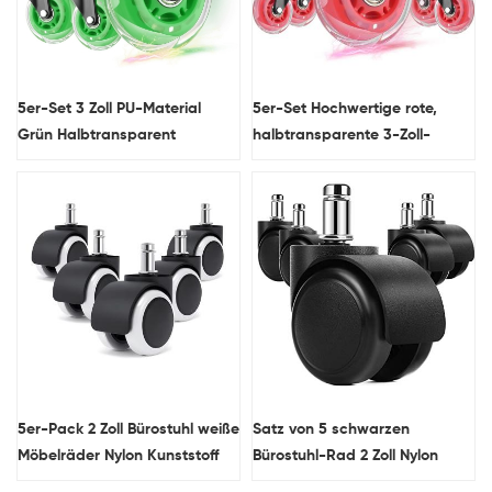
5er-Set 3 Zoll PU-Material
5er-Set Hochwertige rote,
Grün Halbtransparent
halbtransparente 3-Zoll-
Drehbares Bürostuhlrad
Bürostuhlräder aus PU-
Geräuschlose Möbelrolle
Material, geräuschlose
Möbelrollen
5er-Pack 2 Zoll Bürostuhl weiße
Satz von 5 schwarzen
Möbelräder Nylon Kunststoff
Bürostuhl-Rad 2 Zoll Nylon
Stiel Rollen für Bank und Tisch
Stem Möbelrollen mit Bremse