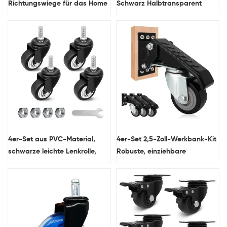
Richtungswiege für das Home
Schwarz Halbtransparent
Office mit leichter, beweglicher
Bürostuhlrad Geräuschlose
brauner TPR-Rollstuhlrolle,
Möbelrolle
Staubschutzhülle, Tischrolle
4er-Set aus PVC-Material,
4er-Set 2,5-Zoll-Werkbank-Kit
schwarze leichte Lenkrolle,
Robuste, einziehbare
Gewindeschaft, geräuschlose
Seitenmontage Robuste,
Lenkrolle mit Bremse
robuste Bank-Lenkrollen