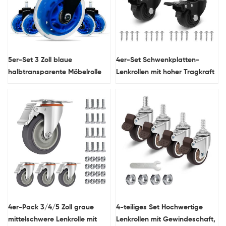
5er-Set 3 Zoll blaue
4er-Set Schwenkplatten-
halbtransparente Möbelrolle
Lenkrollen mit hoher Tragkraft
aus PU-Material, geräuschlos,
und niedrigem Profil, robuste
Bürostuhlrad
Schwenkrollen aus Nylon
4er-Pack 3/4/5 Zoll graue
4-teiliges Set Hochwertige
mittelschwere Lenkrolle mit
Lenkrollen mit Gewindeschaft,