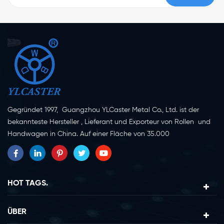
Gegründet 1997, Guangzhou YLCaster Metal Co., Ltd. ist der
bekannteste Hersteller , Lieferant und Exporteur von Rollen und
Handwagen in China. Auf einer Fläche von 35.000
Quadratmetern in der Stadt Yangjiang in der Provinz
Guangdong mit mehr als 20 Experten und etwa 150 Mitarbeitern,
die sich mit Innovation, Kreation und Produktion beschäftigen.
Als professioneller Hersteller von Lenkrollen seit mehr als 20
HOT TAGS.
Jahren ist unser Unternehmen auf die Erforschung, Konstruktion,
Herstellung und den Export von Lenkrollen spezialisiert. Derzeit
ÜBER
lassen sich unsere Produkte in zwei Hauptkategorien einteilen,