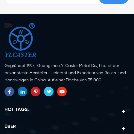
Gegründet 1997, Guangzhou YLCaster Metal Co., Ltd. ist der
bekannteste Hersteller , Lieferant und Exporteur von Rollen und
Handwagen in China. Auf einer Fläche von 35.000
Quadratmetern in der Stadt Yangjiang in der Provinz
Guangdong mit mehr als 20 Experten und etwa 150 Mitarbeitern,
die sich mit Innovation, Kreation und Produktion beschäftigen.
Als professioneller Hersteller von Lenkrollen seit mehr als 20
HOT TAGS.
Jahren ist unser Unternehmen auf die Erforschung, Konstruktion,
Herstellung und den Export von Lenkrollen spezialisiert. Derzeit
ÜBER
lassen sich unsere Produkte in zwei Hauptkategorien einteilen,