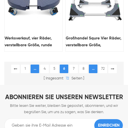
Werksverkauf, vier Räder,
Großhandel Squre Vier Räder,
verstellbare Größe, runde
verstellbare Größe,
Form, Pflanzenständer, 440
beweglicher
Pfund Kapazität
Kühlschrankständer mit
Bremsen
1
...
4
5
6
7
8
...
72
Insgesamt
72
Seiten
ABONNIEREN SIE UNSEREN NEWSLETTER
Bitte lesen Sie weiter, bleiben Sie gepostet, abonnieren, und wir
begrüßen Sie, um uns zu sagen, was Sie denken.