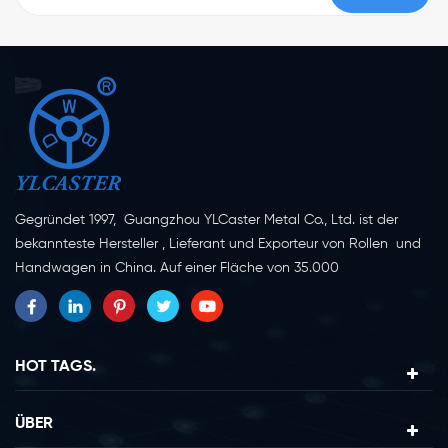
Gegründet 1997, Guangzhou YLCaster Metal Co., Ltd. ist der
bekannteste Hersteller , Lieferant und Exporteur von Rollen und
Handwagen in China. Auf einer Fläche von 35.000
Quadratmetern in der Stadt Yangjiang in der Provinz
Guangdong mit mehr als 20 Experten und etwa 150 Mitarbeitern,
die sich mit Innovation, Kreation und Produktion beschäftigen.
Als professioneller Hersteller von Lenkrollen seit mehr als 20
HOT TAGS.
Jahren ist unser Unternehmen auf die Erforschung, Konstruktion,
Herstellung und den Export von Lenkrollen spezialisiert. Derzeit
ÜBER
lassen sich unsere Produkte in zwei Hauptkategorien einteilen,