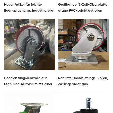
Neuer Artikel für leichte
Großhandel 3-Zoll-Oberplatte
Beanspruchung, Industrierolle
graue PVC-Leichtlastrollen
aus PVC-Material mit
Gleitlager und doppeltem
Kugelkranz und Schwenkkopf
Hochleistungslenkrolle aus
Robuste Hochleistungs-Rollen,
Stahl und Aluminium mit einer
Zwillingsräder aus
Tragfähigkeit von bis zu 5000
Polyurethan, Großhandel für
Pfund
Industrierollen