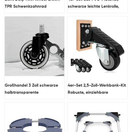
TPR Schwenkzahnrad
schwarze leichte Lenkrolle,
Gewindeschaft, geräuschlose
Lenkrolle mit Bremse
Großhandel 3 Zoll schwarze
4er-Set 2,5-Zoll-Werkbank-Kit
halbtransparente
Robuste, einziehbare
Bürostuhlräder für Möbel
Seitenmontage Robuste,
robuste Bank-Lenkrollen