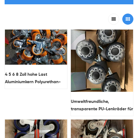
4 5 6 8 Zoll hohe Last
Aluminiumkern Polyurethan-
Drehrad-Rennrad mit
doppelten Bremsen
Umweltfreundliche,
transparente PU-Lenkräder für
eine reibungslose Bewegung
der Möbel