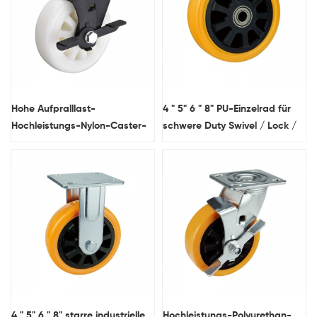
Hohe Aufpralllast-
4 " 5" 6 " 8" PU-Einzelrad für
Hochleistungs-Nylon-Caster-
schwere Duty Swivel / Lock /
Rad mit Seitenbremse
Fixed / Rigid Caster Räder
4 " 5" 6 " 8" starre industrielle
Hochleistungs-Polyurethan-