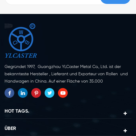
Gegründet 1997, Guangzhou YLCaster Metal Co., Ltd. ist der
bekannteste Hersteller , Lieferant und Exporteur von Rollen und
Handwagen in China. Auf einer Fläche von 35.000
Quadratmetern in der Stadt Yangjiang in der Provinz
Guangdong mit mehr als 20 Experten und etwa 150 Mitarbeitern,
die sich mit Innovation, Kreation und Produktion beschäftigen.
Als professioneller Hersteller von Lenkrollen seit mehr als 20
HOT TAGS.
Jahren ist unser Unternehmen auf die Erforschung, Konstruktion,
Herstellung und den Export von Lenkrollen spezialisiert. Derzeit
ÜBER
lassen sich unsere Produkte in zwei Hauptkategorien einteilen,