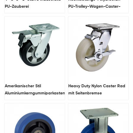
PU-Zauberei
PU-Trolley-Wagen-Caster-
Rad mit Seitenbremse
Amerikanischer Stil
Heavy Duty Nylon Caster Rad
Aluminiumkerngummiparkastenrad
mit Seitenbremse
mit doppelten Bremsen