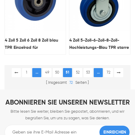
4 Zoll 5 Zoll 6 Zoll 8 Zoll blau
4 Zoll 5-Zoll-6-Zoll-8-Zoll-
TPR Einzelrad für
Hochleistungs-Blau TPR starre
Hochleistungs-Industrie-
caster rad großhandel
Caster-Rad
1
...
49
50
51
52
53
...
72
Insgesamt
72
Seiten
ABONNIEREN SIE UNSEREN NEWSLETTER
Bitte lesen Sie weiter, bleiben Sie gepostet, abonnieren, und wir
begrüßen Sie, um uns zu sagen, was Sie denken.