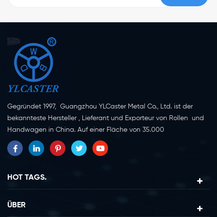
Gegründet 1997, Guangzhou YLCaster Metal Co., Ltd. ist der
bekannteste Hersteller , Lieferant und Exporteur von Rollen und
Handwagen in China. Auf einer Fläche von 35.000
Quadratmetern in der Stadt Yangjiang in der Provinz
Guangdong mit mehr als 20 Experten und etwa 150 Mitarbeitern,
die sich mit Innovation, Kreation und Produktion beschäftigen.
Als professioneller Hersteller von Lenkrollen seit mehr als 20
HOT TAGS.
Jahren ist unser Unternehmen auf die Erforschung, Konstruktion,
Herstellung und den Export von Lenkrollen spezialisiert. Derzeit
ÜBER
lassen sich unsere Produkte in zwei Hauptkategorien einteilen,