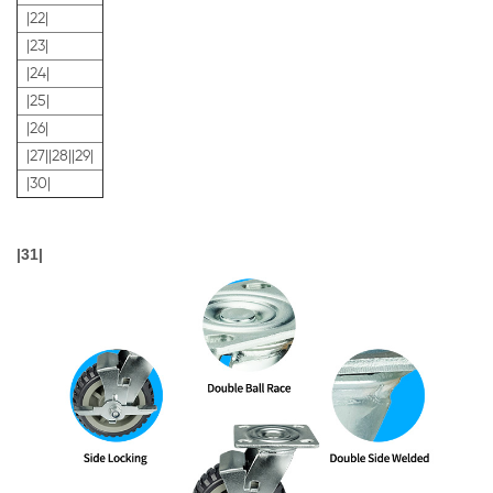
|22|
|23|
|24|
|25|
|26|
|27|
|28|
|29|
|30|
|31|