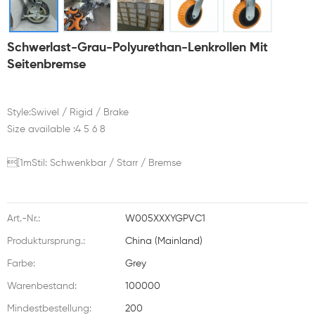
Schwerlast-Grau-Polyurethan-Lenkrollen Mit
Seitenbremse
Style:Swivel / Rigid / Brake
Size available :4 5 6 8
[1mStil: Schwenkbar / Starr / Bremse
Art.-Nr.:
W005XXXYGPVC1
Produktursprung.:
China (Mainland)
Farbe:
Grey
Warenbestand:
100000
Mindestbestellung:
200