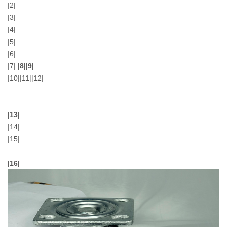
|2|
|3|
|4|
|5|
|6|
|7|
:
|8|
|9|
|10|
|11|
|12|
|13|
|14|
|15|
|16|