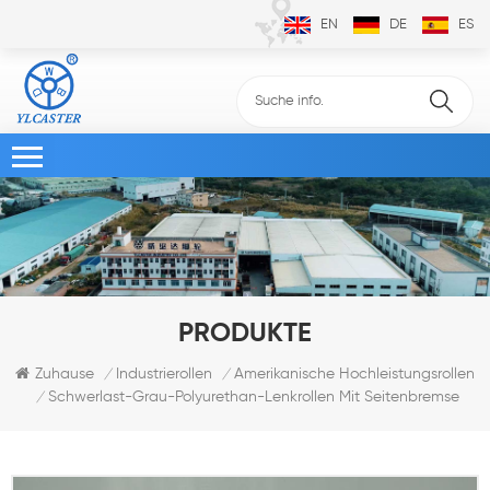
EN
DE
ES
PRODUKTE
Zuhause
Industrierollen
Amerikanische Hochleistungsrollen
/
/
Schwerlast-Grau-Polyurethan-Lenkrollen Mit Seitenbremse
/