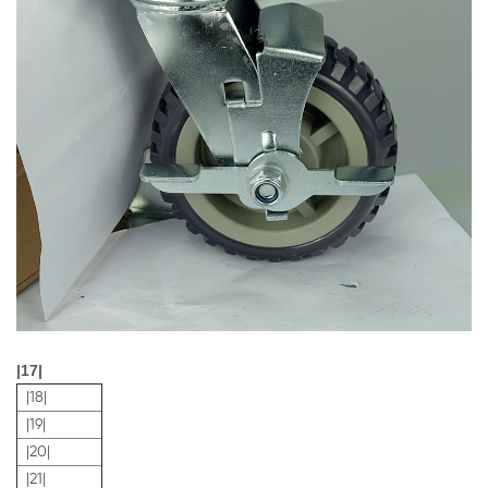
|17|
|18|
|19|
|20|
|21|