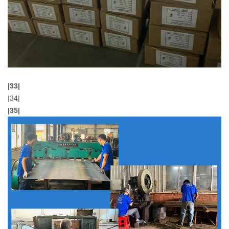
|33|
|34|
|35|