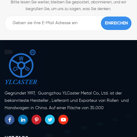
Bitte lesen Sie weiter, bleiben Sie gepostet, abonnieren, und wir
begrüßen Sie, um uns zu sagen, was Sie denken.
Gegründet 1997, Guangzhou YLCaster Metal Co., Ltd. ist der
bekannteste Hersteller , Lieferant und Exporteur von Rollen und
Handwagen in China. Auf einer Fläche von 35.000
Quadratmetern in der Stadt Yangjiang in der Provinz
Guangdong mit mehr als 20 Experten und etwa 150 Mitarbeitern,
die sich mit Innovation, Kreation und Produktion beschäftigen.