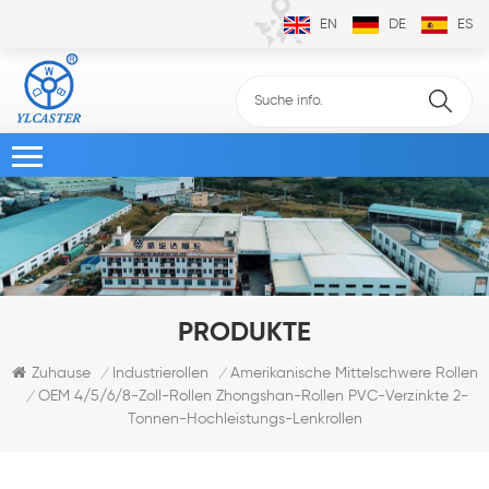
EN
DE
ES
PRODUKTE
Zuhause
Industrierollen
Amerikanische Mittelschwere Rollen
/
/
OEM 4/5/6/8-Zoll-Rollen Zhongshan-Rollen PVC-Verzinkte 2-
/
Tonnen-Hochleistungs-Lenkrollen