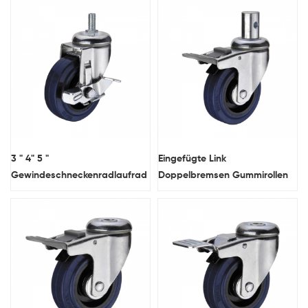
3 " 4" 5 "
Eingefügte Link
Gewindeschneckenradlaufrad
Doppelbremsen Gummirollen
mit Seitenbremse
und Industrieräder Nylonpedal