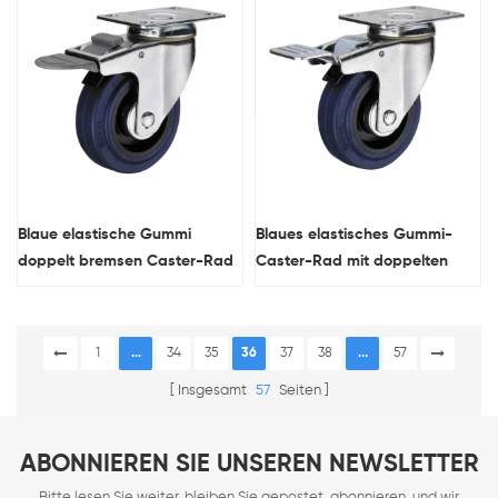
Blaue elastische Gummi
Blaues elastisches Gummi-
doppelt bremsen Caster-Rad
Caster-Rad mit doppelten
mit Nylonpedal
Bremsen
1
...
34
35
36
37
38
...
57
Insgesamt
57
Seiten
ABONNIEREN SIE UNSEREN NEWSLETTER
Bitte lesen Sie weiter, bleiben Sie gepostet, abonnieren, und wir