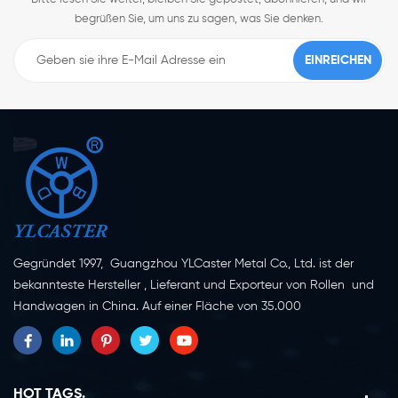
begrüßen Sie, um uns zu sagen, was Sie denken.
Gegründet 1997, Guangzhou YLCaster Metal Co., Ltd. ist der
bekannteste Hersteller , Lieferant und Exporteur von Rollen und
Handwagen in China. Auf einer Fläche von 35.000
Quadratmetern in der Stadt Yangjiang in der Provinz
Guangdong mit mehr als 20 Experten und etwa 150 Mitarbeitern,
die sich mit Innovation, Kreation und Produktion beschäftigen.
Als professioneller Hersteller von Lenkrollen seit mehr als 20
HOT TAGS.