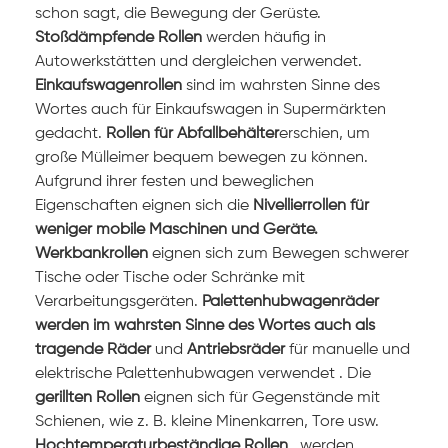
schon sagt, die Bewegung der Gerüste.
Stoßdämpfende Rollen
werden häufig in
Autowerkstätten und dergleichen verwendet.
Einkaufswagenrollen
sind im wahrsten Sinne des
Wortes auch für Einkaufswagen in Supermärkten
gedacht.
Rollen für Abfallbehälter
erschien, um
große Mülleimer bequem bewegen zu können.
Aufgrund ihrer festen und beweglichen
Eigenschaften
eignen sich die
Nivellierrollen für
weniger mobile Maschinen und Geräte.
Werkbankrollen
eignen sich zum Bewegen schwerer
Tische oder Tische oder Schränke mit
Verarbeitungsgeräten.
Palettenhubwagenräder
werden im wahrsten Sinne des Wortes auch als
tragende Räder
und
Antriebsräder
für manuelle und
elektrische Palettenhubwagen
verwendet .
Die
gerillten Rollen
eignen sich für Gegenstände mit
Schienen, wie z. B. kleine Minenkarren, Tore usw.
Hochtemperaturbeständige Rollen
, werden