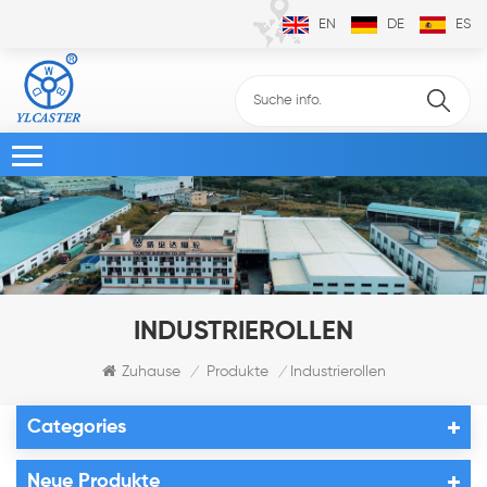
EN
DE
ES
INDUSTRIEROLLEN
Zuhause
Produkte
Industrierollen
/
/
Categories
Neue Produkte