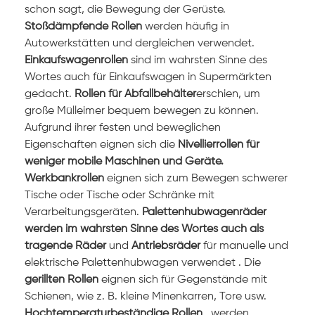
schon sagt, die Bewegung der Gerüste.
Stoßdämpfende Rollen
werden häufig in
Autowerkstätten und dergleichen verwendet.
Einkaufswagenrollen
sind im wahrsten Sinne des
Wortes auch für Einkaufswagen in Supermärkten
gedacht.
Rollen für Abfallbehälter
erschien, um
große Mülleimer bequem bewegen zu können.
Aufgrund ihrer festen und beweglichen
Eigenschaften
eignen sich die
Nivellierrollen für
weniger mobile Maschinen und Geräte.
Werkbankrollen
eignen sich zum Bewegen schwerer
Tische oder Tische oder Schränke mit
Verarbeitungsgeräten.
Palettenhubwagenräder
werden im wahrsten Sinne des Wortes auch als
tragende Räder
und
Antriebsräder
für manuelle und
elektrische Palettenhubwagen
verwendet .
Die
gerillten Rollen
eignen sich für Gegenstände mit
Schienen, wie z. B. kleine Minenkarren, Tore usw.
Hochtemperaturbeständige Rollen
, werden