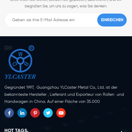
begrüßen Sie, um uns zu sagen, was Sie denken.
Gegründet 1997, Guangzhou YLCaster Metal Co., Ltd. ist der
bekannteste Hersteller , Lieferant und Exporteur von Rollen und
Handwagen in China. Auf einer Fläche von 35.000
Quadratmetern in der Stadt Yangjiang in der Provinz
Guangdong mit mehr als 20 Experten und etwa 150 Mitarbeitern,
die sich mit Innovation, Kreation und Produktion beschäftigen.
Als professioneller Hersteller von Lenkrollen seit mehr als 20
HOT TAGS.