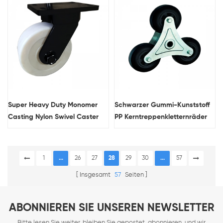
Super Heavy Duty Monomer
Schwarzer Gummi-Kunststoff
Casting Nylon Swivel Caster
PP Kerntreppenkletternräder
Rad
1
...
26
27
28
29
30
...
57
Insgesamt
57
Seiten
ABONNIEREN SIE UNSEREN NEWSLETTER
Bitte lesen Sie weiter, bleiben Sie gepostet, abonnieren, und wir