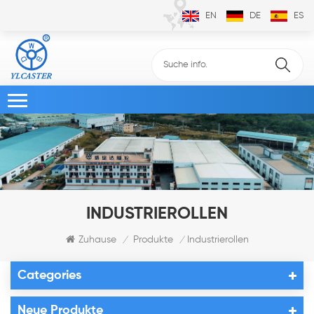
EN
DE
ES
INDUSTRIEROLLEN
Zuhause
Produkte
Industrierollen
/
/
Categories
Neue Produkte