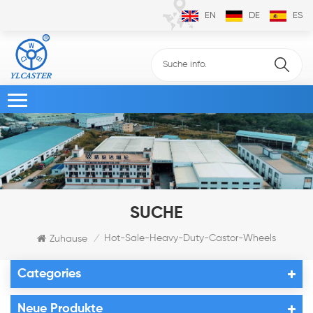
EN
DE
ES
SUCHE
Hot-Sale-Heavy-Duty-Castor-Wheels
Zuhause
/
Categories
Neue Produkte