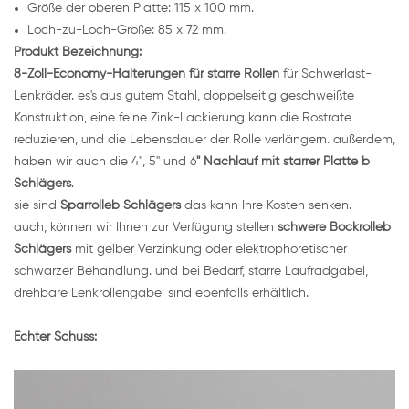
Größe der oberen Platte: 115 x 100 mm.
Loch-zu-Loch-Größe: 85 x 72 mm.
Produkt
Bezeichnung
:
8-Zoll-Economy-Halterungen für starre Rollen
für Schwerlast-
Lenkräder. es's aus gutem Stahl, doppelseitig geschweißte
Konstruktion, eine feine Zink-Lackierung kann die Rostrate
reduzieren, und die Lebensdauer der Rolle verlängern. außerdem,
haben wir auch die 4", 5" und 6
"
Nachlauf mit starrer Platte b
Schläger
s
.
sie sind
Sparrolle
b
Schläger
s
das kann Ihre Kosten senken.
auch, können wir Ihnen zur Verfügung stellen
schwere Bockrolle
b
Schläger
s
mit gelber Verzinkung oder elektrophoretischer
schwarzer Behandlung. und bei Bedarf, starre Laufradgabel,
drehbare Lenkrollengabel sind ebenfalls erhältlich.
Echter Schuss: