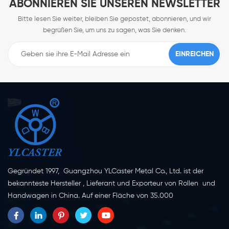
ABONNIEREN SIE UNSEREN NEWSLETTER
Bitte lesen Sie weiter, bleiben Sie gepostet, abonnieren, und wir
begrüßen Sie, um uns zu sagen, was Sie denken.
Gegründet 1997, Guangzhou YLCaster Metal Co., Ltd. ist der
bekannteste Hersteller , Lieferant und Exporteur von Rollen und
Handwagen in China. Auf einer Fläche von 35.000
Quadratmetern in der Stadt Yangjiang in der Provinz
Guangdong mit mehr als 20 Experten und etwa 150 Mitarbeitern,