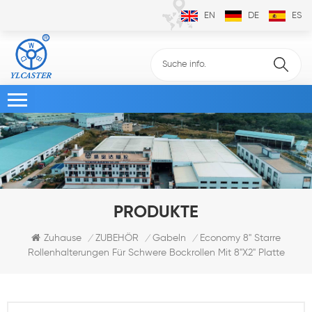
EN
DE
ES
PRODUKTE
Economy 8" Starre
Zuhause
ZUBEHÖR
Gabeln
/
/
/
Rollenhalterungen Für Schwere Bockrollen Mit 8"x2" Platte