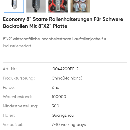
Economy 8" Starre Rollenhalterungen Für Schwere
Bockrollen Mit 8"x2" Platte
8"x2" wirtschaftliche, hochbelastbare Laufrollenjoche
für
Industriebedarf.
Art.-Nr.:
I004A200PF-2
Produktursprung.:
China(Mainland)
Farbe:
Zinc
Warenbestand:
100000
Mindestbestellung:
500
Hafen:
Guangzhou
Vorlaufzeit:
7-10 working days