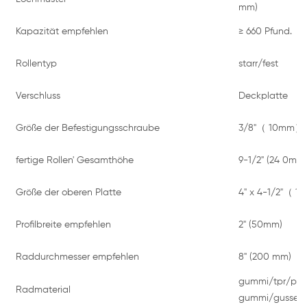
mm)
Kapazität empfehlen
≥ 660 Pfund.
（
≥
Rollentyp
starr/fest
Verschluss
Deckplatte
Größe der Befestigungsschraube
3/8"
（
10mm
）
fertige Rollen' Gesamthöhe
9-1/2"
(24
0mm
Größe der oberen Platte
4" x 4-1/2"
（
11
Profilbreite empfehlen
2" (50mm)
Raddurchmesser empfehlen
8"
(200 mm)
gummi/tpr/pu/
Radmaterial
gummi/gusseis