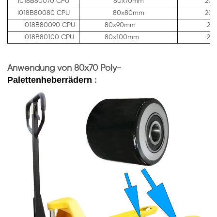
I018B80070
CPU
80x70mm
20
I018B80080
CPU
80x80mm
20
I018B80090
CPU
80x90mm
20m
I018B80100
CPU
80x100mm
20m
Anwendung von 80x70 Poly-
Palettenheberrädern
: