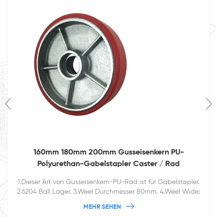
160mm 180mm 200mm Gusseisenkern PU-
Polyurethan-Gabelstapler Caster / Rad
1.Dieser Art von Gusseisenkern-PU-Rad ist für Gabelstapler.
2.6204 Ball Lager. 3.Weel Durchmesser 80mm. 4.Weel Wide:
160 / 180 / 200mm
MEHR SEHEN