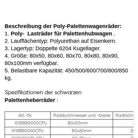
Beschreibung der Poly-Palettenwagenräder:
1.
Poly-
Lasträder für Palettenhubwagen
.
2. Laufflächentyp: Polyurethan auf Eisenkern.
3. Lagertyp: Doppelte 6204 Kugellager.
4. Größe: 80x50, 80x60, 80x70, 80x80, 80x90,
80x100mm verfügbar.
5. Belastbare Kapazität: 450/500/600/700/800/850
kg.
Spezifikationen der schwarzen
Palettenheberräder
:
Art.-Nr.
Raddurchmesser und -breite
Radlochdu
I018B80050CPU
80x50mm
20m
I018B80060CPU
80x60mm
20