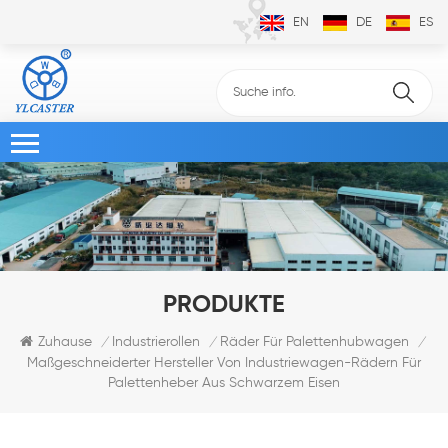
EN
DE
ES
PRODUKTE
Zuhause
Industrierollen
Räder Für Palettenhubwagen
/
/
/
Maßgeschneiderter Hersteller Von Industriewagen-Rädern Für
Palettenheber Aus Schwarzem Eisen