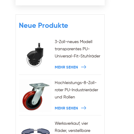
Neue Produkte
3-Zoll-neues Modell
transparentes PU-
Universal-Fit-Stuhlräder
11x22mm Griffringschaft
MEHR SEHEN
Plug-in-Bürostuhlrollen
Großhandel
Hochleistungs-8-Zoll-
roter PU-Industrieräder
und Rollen
MEHR SEHEN
Werksverkauf, vier
Räder, verstellbare