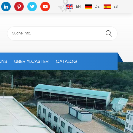
EN
DE
ES
UNS
ÜBER YLCASTER
CATALOG