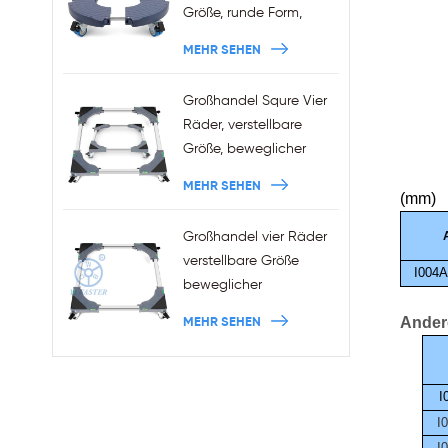
Größe, runde Form,
Pflanzenständer, 440
MEHR SEHEN
Pfund Kapazität
Großhandel Squre Vier
Räder, verstellbare
Größe, beweglicher
Kühlschrankständer mit
MEHR SEHEN
Bremsen
(mm)
A
Großhandel vier Räder
verstellbare Größe
I004
beweglicher
Waschmaschinensockel
Ander
MEHR SEHEN
mit Bremsen
I
I
I