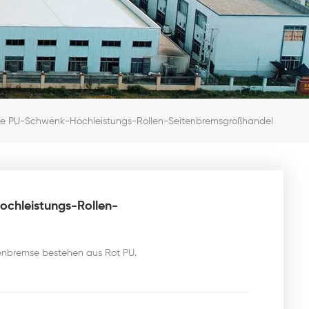
ote PU-Schwenk-Hochleistungs-Rollen-Seitenbremsgroßhandel
ochleistungs-Rollen-
tenbremse bestehen aus Rot PU.