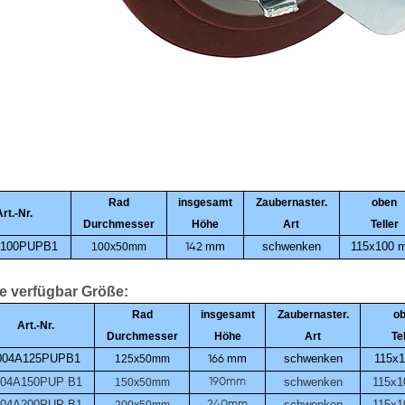
Rad
insgesamt
Zaubernaster.
oben
rt.-Nr.
Durchmesser
Höhe
Art
Teller
A100PUPB1
mm
schwenken
115x100
100x50mm
142
e verfügbar Größe:
Rad
insgesamt
Zaubernaster.
o
Art.-Nr.
Durchmesser
Höhe
Art
Te
004A125PUPB1
mm
schwenken
115x
125x50mm
166
004A150PUP
B1
schwenken
115x
150x50mm
190mm
004A200PUP
B1
schwenken
115x
240mm