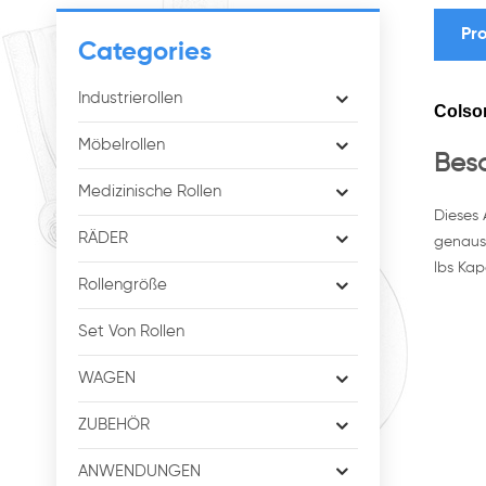
Pro
Categories
Industrierollen
Colso
Möbelrollen
Besc
Medizinische Rollen
Dieses 
RÄDER
genauso
lbs Kap
Rollengröße
Set Von Rollen
WAGEN
ZUBEHÖR
ANWENDUNGEN