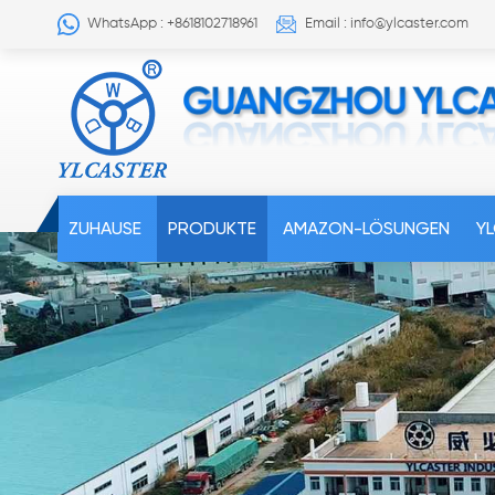
WhatsApp : +8618102718961
Email : info@ylcaster.com
ZUHAUSE
PRODUKTE
AMAZON-LÖSUNGEN
Y