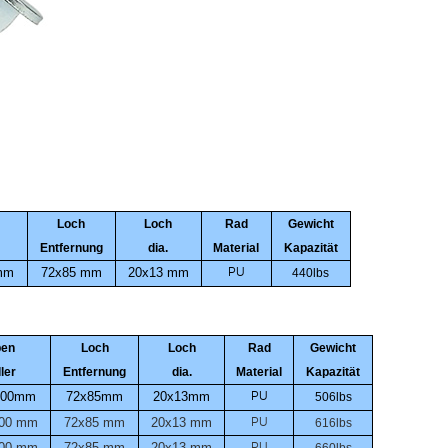
Loch
Loch
Rad
Gewicht
Entfernung
dia.
Material
Kapazität
mm
72x85
mm
20x13
mm
PU
440lbs
ben
Loch
Loch
Rad
Gewicht
ller
Entfernung
dia.
Material
Kapazität
100mm
72x85mm
20x13mm
PU
506lbs
100
mm
72x85
mm
20x13
mm
PU
616lbs
100
mm
72x85
mm
20x13
mm
PU