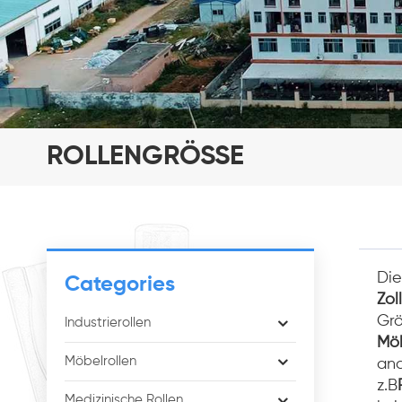
ROLLENGRÖSSE
Die
Categories
Zol
Gr
Industrierollen
Möb
Möbelrollen
and
z.B
Medizinische Rollen