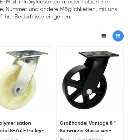
 E-Mail: info@ylcaster.com, oder nutzen Sie
e, Nummer und andere Möglichkeiten, mit uns
f Ihre Bedürfnisse eingehen.
lymerisation
Großhandel Vantage 8 "
rial 8-Zoll-Trolley-
Schwarzer Gusseisen-
r und Rollen
Schwenkzahnrad und
r auf dem
Black Iron Caster Räder