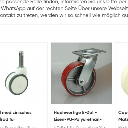
ne passende Rolle finden, informieren Sie uns bitte per
 WhatsApp auf der rechten Seite Über unsere Webseit
Kontakt zu treten, werden wir so schnell wie möglich au
l medizinisches
Hochwertige 5-Zoll-
Copo
lrad für
Eisen-PU-Polyurethan-
Mate
kenhausbett
Räder
Räde
al: Polyurethan. Style:
4 Zoll - 8 Zoll Polyurethan-PU-
Muste