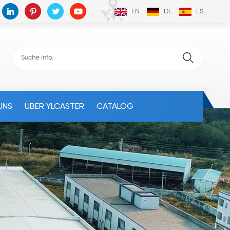
EN
DE
ES
UNS
ÜBER YLCASTER
CATALOG