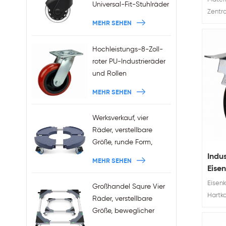
Universal-Fit-Stuhlräder
Zentr
11x22mm Griffringschaft
MEHR SEHEN
Verfüg
Plug-in-Bürostuhlrollen
Bewer
Großhandel
Hochleistungs-8-Zoll-
roter PU-Industrieräder
und Rollen
MEHR SEHEN
Werksverkauf, vier
Räder, verstellbare
Größe, runde Form,
Pflanzenständer, 440
Indu
MEHR SEHEN
Pfund Kapazität
Eise
Zaub
Eisenk
Großhandel Squre Vier
Hartk
Räder, verstellbare
Caster
Größe, beweglicher
Verwe
Kühlschrankständer mit