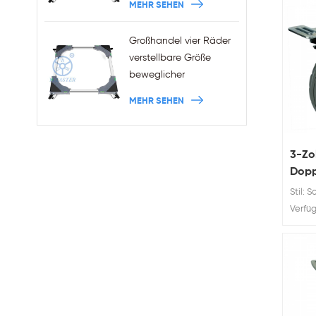
MEHR SEHEN
Indust
Bremsen
Großhandel vier Räder
verstellbare Größe
beweglicher
Waschmaschinensockel
MEHR SEHEN
mit Bremsen
3-Zo
Dopp
Stil: 
Verfüg
Tragfä
Zoll-
Doppe