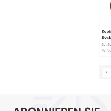
Kopfp
Bock
Stil: 
Verfüg
Tragfä
Kopfpl