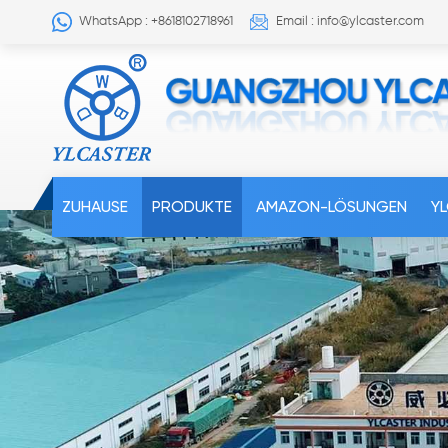
WhatsApp : +8618102718961
Email : info@ylcaster.com
ZUHAUSE
PRODUKTE
AMAZON-LÖSUNGEN
Y