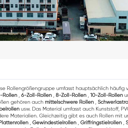
se Rollengrößengruppe umfasst hauptsächlich häufig
l-Rollen
,
6-Zoll-Rollen
,
8-Zoll-Rollen
,
10-Zoll-Rollen
u
ößen gehören auch
mittelschwere Rollen
,
Schwerlastro
elrollen
usw. Das Material umfasst auch Kunststoff, P
ere Materialien. Gleichzeitig gibt es auch Rollen mit
Plattenrollen
,
Gewindestielrollen
,
Griffringstielrollen
,
S