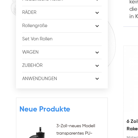
kei
die
RÄDER
in 
Rollengröße
Set Von Rollen
WAGEN
ZUBEHÖR
ANWENDUNGEN
Neue Produkte
6 Zol
3-Zoll-neues Modell
Rake
transparentes PU-
Kran
Materi