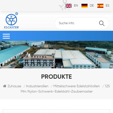
EN
DE
ES
PRODUKTE
125
Zuhause
Industrierollen
Mittelschwere Edelstahlrollen
/
/
/
Mm Nylon-Schwenk-Edelstahl-Zaubernaster