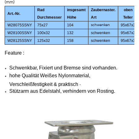
(mm)
Rad
insgesamt
Zaubernaster.
oben
Art.-Nr.
Durchmesser
Höhe
Art
Teller
W28075SSNY
75x27
104
95x67x3
schwenken
W28100SSNY
100x32
132
schwenken
95x67x3
W28125SSNY
125x32
158
schwenken
95x67x3
Feature :
Schwenkbar, Fixiert und Bremse sind vorhanden.
hohe Qualität
Weißes Nylonmaterial,
.
Verschleißfestigkeit & praktisch
Stützarm aus Edelstahl,
verhindern
von
Rosting.